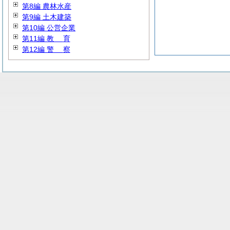
第8編 農林水産
第9編 土木建築
第10編 公営企業
第11編
教
育
第12編
警
察