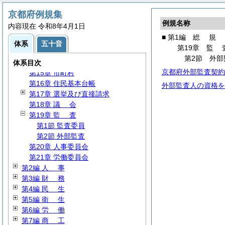
第9章 交通対策
京都府例規集
第10章
競
輪
例規名称
内容現在 令和8年4月1日
第11章
統
計
■ 第1編
総
規
第12章 国民保護
体系
五十音
第19章
監
第13章 消防防災
第2節 外部
第14章 行政書士
体系目次
京都府外部監査契約
第15章 市町村
第16章 住民基本台帳
外部監査人の資格を
第17章 選挙及び直接請求
第18章
議
会
第19章
監
査
第1節 監査委員
第2節 外部監査
第20章 人事委員会
第21章 労働委員会
第2編
人
事
第3編
財
務
第4編
民
生
第5編
衛
生
第6編
労
働
第7編
商
工