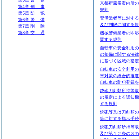
第3章
警
務
京都府風俗案内所の
第4章
刑
事
規則
第5章
防
犯
警備業者等に対する
第6章
警
備
及び制限に関する規
第7章
削
除
第8章
交
通
機械警備業者の即応
関する規則
自転車の安全利用の
の整備に関する法律
に基づく区域の指定
自転車の安全利用の
車対策の総合的推進
自転車の防犯登録を
銃砲刀剣類所持等取
の規定による認知機
する規則
銃砲等又は刀剣類の
等に対する指示手続
銃砲刀剣類所持等取
及び第１２条の３の