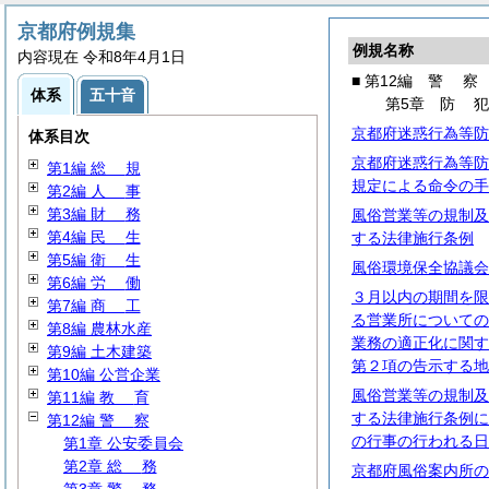
京都府例規集
例規名称
内容現在 令和8年4月1日
■ 第12編
警
察
体系
五十音
第5章
防
京都府迷惑行為等防
体系目次
京都府迷惑行為等防
第1編
総
規
規定による命令の手
第2編
人
事
第3編
財
務
風俗営業等の規制及
第4編
民
生
する法律施行条例
第5編
衛
生
風俗環境保全協議会
第6編
労
働
３月以内の期間を限
第7編
商
工
る営業所についての
第8編 農林水産
業務の適正化に関す
第9編 土木建築
第２項の告示する地
第10編 公営企業
風俗営業等の規制及
第11編
教
育
する法律施行条例に
第12編
警
察
の行事の行われる日
第1章 公安委員会
第2章
総
務
京都府風俗案内所の