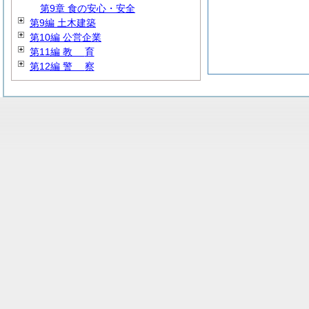
第9章 食の安心・安全
第9編 土木建築
第10編 公営企業
第11編
教
育
第12編
警
察