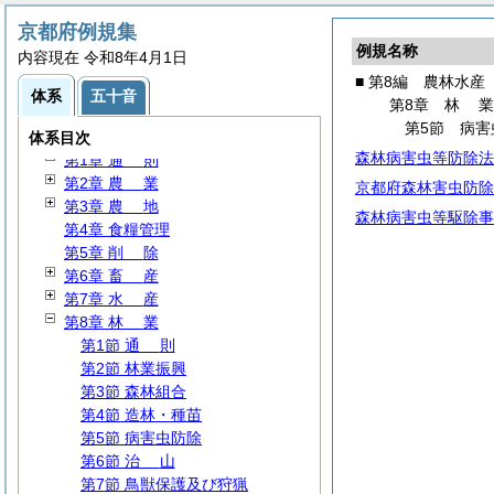
第3編
財
務
京都府例規集
第4編
民
生
例規名称
内容現在 令和8年4月1日
第5編
衛
生
■ 第8編 農林水産
第6編
労
働
体系
五十音
第8章
林
第7編
商
工
第5節 病害
第8編 農林水産
体系目次
森林病害虫等防除法
第1章
通
則
第2章
農
業
京都府森林害虫防除
第3章
農
地
森林病害虫等駆除事
第4章 食糧管理
第5章
削
除
第6章
畜
産
第7章
水
産
第8章
林
業
第1節
通
則
第2節 林業振興
第3節 森林組合
第4節 造林・種苗
第5節 病害虫防除
第6節
治
山
第7節 鳥獣保護及び狩猟