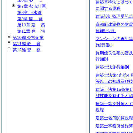
第6章
砂
防
建築基準法に基づく
第7章 都市計画
に関する規程
第8章 下水道
建築設計監理受託規
第9章
開
発
京都府建築物の耐震
第10章
建
築
律施行細則
第11章
住
宅
第10編 公営企業
マンションの再生等
第11編
教
育
施行細則
第12編
警
察
長期優良住宅の普及
行細則
建築士法施行細則
建築士法第4条第4
等以上の知識及び技
建築士法第15条第
び技能を有すると認
建築士等を対象とす
規程
建築士名簿閲覧規程
建築士事務所登録簿