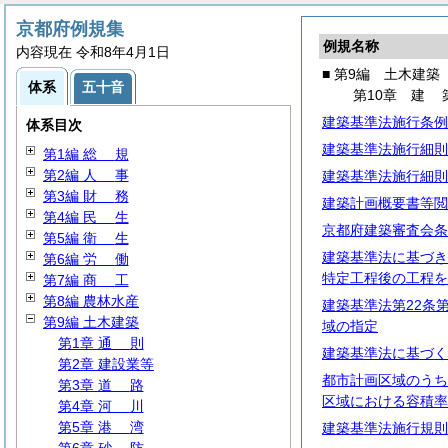
京都府例規集
例規名称
内容現在 令和8年4月1日
■ 第9編 土木建築
体系
五十音
第10章
建
建築基準法施行条例
体系目次
建築基準法施行細則
第1編
総
規
第2編
人
事
建築基準法施行細則
第3編
財
務
建築計画概要書等閲
第4編
民
生
京都府建築審査会条
第5編
衛
生
建築基準法に基づき
第6編
労
働
特定工程後の工程を
第7編
商
工
第8編 農林水産
建築基準法第22条
第9編 土木建築
域の指定
第1章
通
則
建築基準法に基づく
第2章 建設業等
都市計画区域のうち
第3章
道
路
区域における容積率
第4章
河
川
第5章
港
湾
建築基準法施行規則