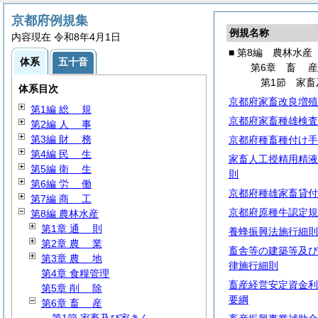
京都府例規集
例規名称
内容現在 令和8年4月1日
■ 第8編 農林水産
体系
五十音
第6章
畜
第1節 家畜
体系目次
京都府家畜改良増殖
第1編
総
規
京都府家畜種雄検査
第2編
人
事
第3編
財
務
京都府種畜種付け手
第4編
民
生
家畜人工授精用精液
第5編
衛
生
則
第6編
労
働
京都府種雄家畜貸付
第7編
商
工
京都府原種牛認定規
第8編 農林水産
第1章
通
則
養蜂振興法施行細則
第2章
農
業
畜舎等の建築等及び
第3章
農
地
律施行細則
第4章 食糧管理
畜産経営安定資金利
第5章
削
除
要綱
第6章
畜
産