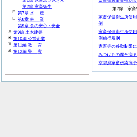
第1節 家畜及び家きん
畜産振興事業補助金
第2節 家畜衛生
第2節 家畜
第7章
水
産
家畜保健衛生所使用
第8章
林
業
例
第9章 食の安心・安全
家畜保健衛生所使用
第9編 土木建築
例施行規則
第10編 公営企業
第11編
教
育
家畜等の移動制限に
第12編
警
察
みつばちの腐そ病ま
京都府家畜伝染病予