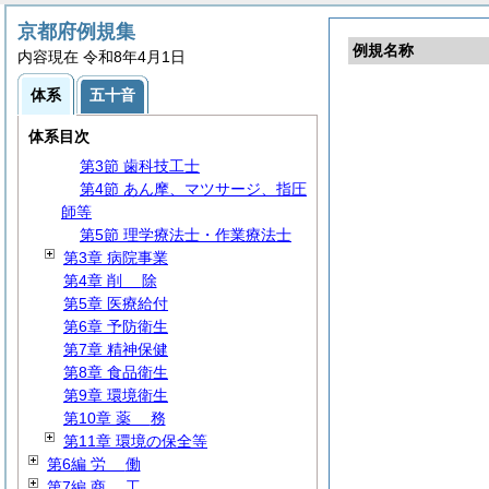
第3編
財
務
第4編
民
生
京都府例規集
例規名称
第5編
衛
生
内容現在 令和8年4月1日
第1章
通
則
体系
五十音
第2章
医
療
第1節
通
則
体系目次
第2節 保健師・看護師
第3節 歯科技工士
第4節 あん摩、マツサージ、指圧
師等
第5節 理学療法士・作業療法士
第3章 病院事業
第4章
削
除
第5章 医療給付
第6章 予防衛生
第7章 精神保健
第8章 食品衛生
第9章 環境衛生
第10章
薬
務
第11章 環境の保全等
第6編
労
働
第7編
商
工