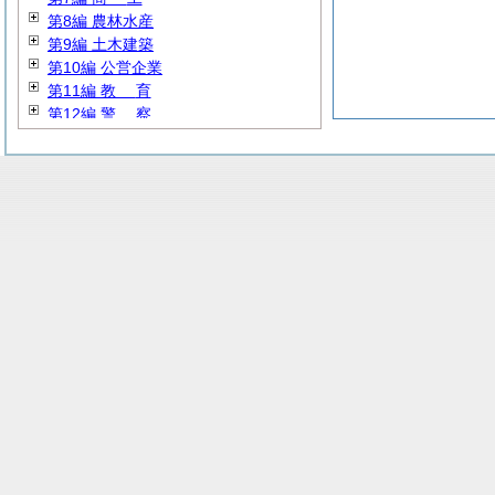
第8編 農林水産
第9編 土木建築
第10編 公営企業
第11編
教
育
第12編
警
察