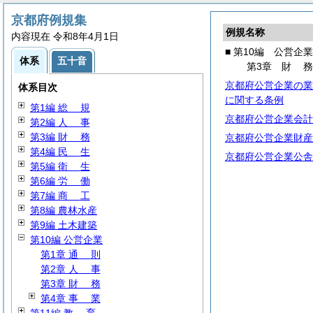
京都府例規集
例規名称
内容現在 令和8年4月1日
■ 第10編 公営企業
体系
五十音
第3章
財
京都府公営企業の業
体系目次
に関する条例
第1編
総
規
京都府公営企業会計
第2編
人
事
第3編
財
務
京都府公営企業財産
第4編
民
生
京都府公営企業公舎
第5編
衛
生
第6編
労
働
第7編
商
工
第8編 農林水産
第9編 土木建築
第10編 公営企業
第1章
通
則
第2章
人
事
第3章
財
務
第4章
事
業