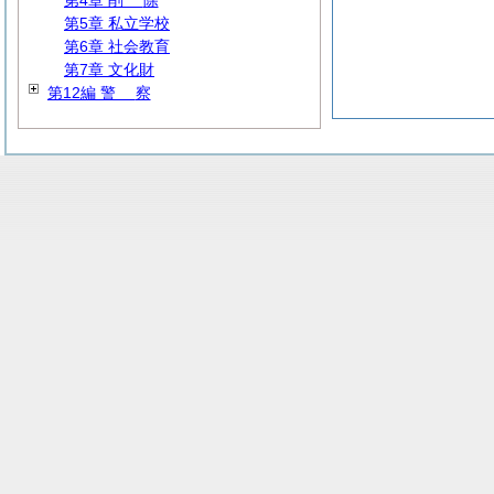
第4章
削
除
第5章 私立学校
第6章 社会教育
第7章 文化財
第12編
警
察