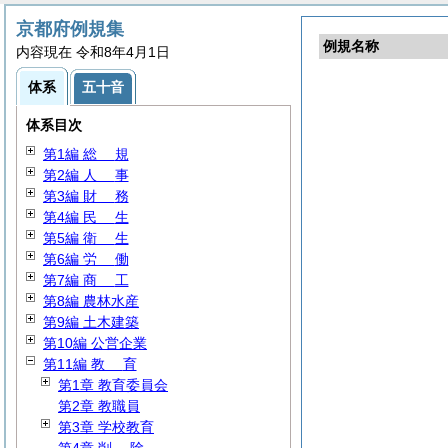
京都府例規集
例規名称
内容現在 令和8年4月1日
体系
五十音
体系目次
第1編
総
規
第2編
人
事
第3編
財
務
第4編
民
生
第5編
衛
生
第6編
労
働
第7編
商
工
第8編 農林水産
第9編 土木建築
第10編 公営企業
第11編
教
育
第1章 教育委員会
第2章 教職員
第3章 学校教育