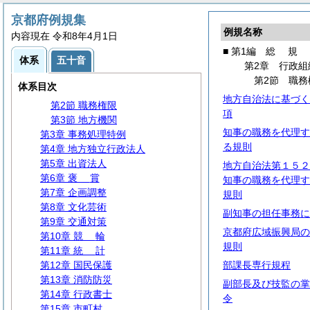
京都府例規集
例規名称
内容現在 令和8年4月1日
第1編
総
規
■ 第1編
総
規
体系
五十音
第1章
総
則
第2章 行政組
第2章 行政組織
第2節 職務
体系目次
第1節
組
織
地方自治法に基づく
第2節 職務権限
項
第3節 地方機関
知事の職務を代理す
第3章 事務処理特例
る規則
第4章 地方独立行政法人
第5章 出資法人
地方自治法第１５２
第6章
褒
賞
知事の職務を代理す
第7章 企画調整
規則
第8章 文化芸術
副知事の担任事務に
第9章 交通対策
京都府広域振興局の
第10章
競
輪
規則
第11章
統
計
第12章 国民保護
部課長専行規程
第13章 消防防災
副部長及び技監の掌
第14章 行政書士
令
第15章 市町村