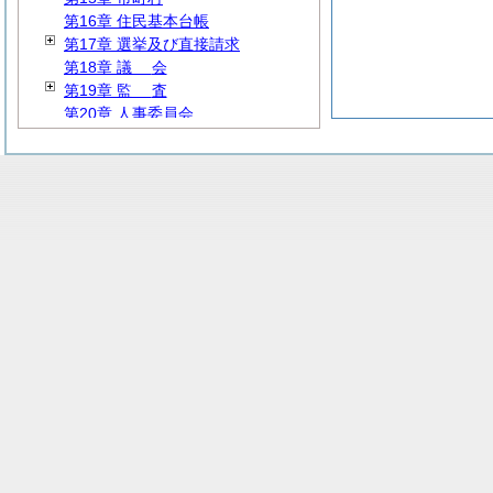
第16章 住民基本台帳
第17章 選挙及び直接請求
第18章
議
会
第19章
監
査
第20章 人事委員会
第21章 労働委員会
第2編
人
事
第3編
財
務
第4編
民
生
第5編
衛
生
第6編
労
働
第7編
商
工
第8編 農林水産
第9編 土木建築
第10編 公営企業
第11編
教
育
第12編
警
察