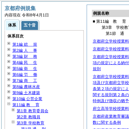
京都府例規集
例規名称
内容現在 令和8年4月1日
■ 第11編
教
育
体系
五十音
第3章 学校教
第1節
体系目次
京都府立学校授業料
第1編
総
規
京都府立学校授業料
第2編
人
事
第3編
財
務
京都府立学校授業料
第4編
民
生
項の規定による納付
第5編
衛
生
規則
第6編
労
働
京都府立学校授業料
第7編
商
工
項及び京都府立学校
第8編 農林水産
条第２項の規定によ
第9編 土木建築
関する規則第２条の
第10編 公営企業
特例及び徴収の猶予
第11編
教
育
府立高等学校授業料
第1章 教育委員会
京都府産業教育審議
第2章 教職員
数に関する条例
第3章 学校教育