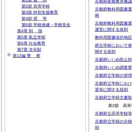
第1節
通
則
京都府産業教育審議
第2節 高等学校
京都府教科用図書選
第3節 特別支援教育
例
第4節
奨
学
京都府教科用図書選
第5節 学校保健・学校安全
運営に関する規則
第4章
削
除
第5章 私立学校
教科用図書採択地区
第6章 社会教育
府立学校において使
第7章 文化財
関する規則
第12編
警
察
京都府いじめ防止対
京都府いじめ調査委
京都府立学校の管理
京都府立学校におけ
置等に関する規則
京都府立学校文書取
第2節 高等
京都府立高等学校等
京都府立学校の分校
則