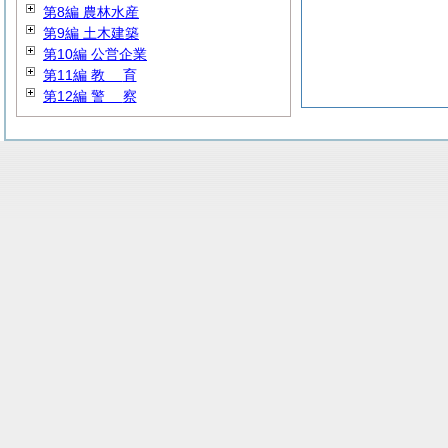
第8編 農林水産
第9編 土木建築
第10編 公営企業
第11編
教
育
第12編
警
察