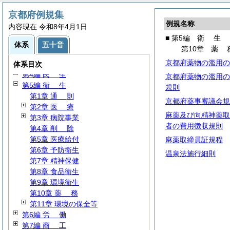
京都府例規集
例規名称
内容現在 令和8年4月1日
■ 第5編
衛
生
第1編
総
規
体系
五十音
第10章
薬
第2編
人
事
京都府薬物の濫用の
第3編
財
務
体系目次
第4編
民
生
京都府薬物の濫用の
第5編
衛
生
規則
第1章
通
則
京都府薬事審議会規
第2章
医
療
麻薬及び向精神薬取
第3章 病院事業
者の費用徴収規則
第4章
削
除
第5章 医療給付
麻薬取締員証規程
第6章 予防衛生
温泉法施行細則
第7章 精神保健
第8章 食品衛生
第9章 環境衛生
第10章
薬
務
第11章 環境の保全等
第6編
労
働
第7編
商
工