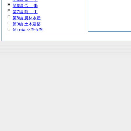
第6編
労
働
第7編
商
工
第8編 農林水産
第9編 土木建築
第10編 公営企業
第11編
教
育
第12編
警
察