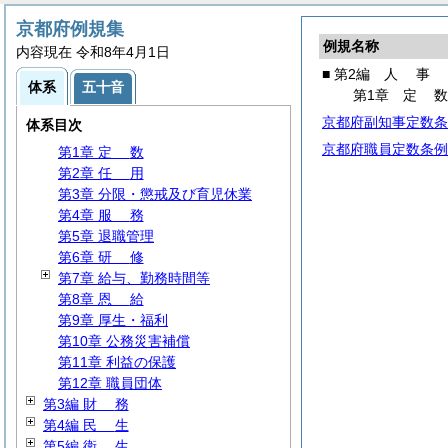
京都府例規集
例規名称
内容現在 令和8年4月1日
■ 第2編
人
事
体系
五十音
第1章
定
第1編
総
規
京都府副知事定数条
体系目次
第2編
人
事
京都府職員定数条例
第1章
定
数
第2章
任
用
第3章 分限・懲戒及び育児休業
第4章
服
務
第5章 退職管理
第6章
研
修
第7章 給与、勤務時間等
第8章
恩
給
第9章 厚生・福利
第10章 公務災害補償
第11章 利益の保護
第12章 職員団体
第3編
財
務
第4編
民
生
第5編
衛
生