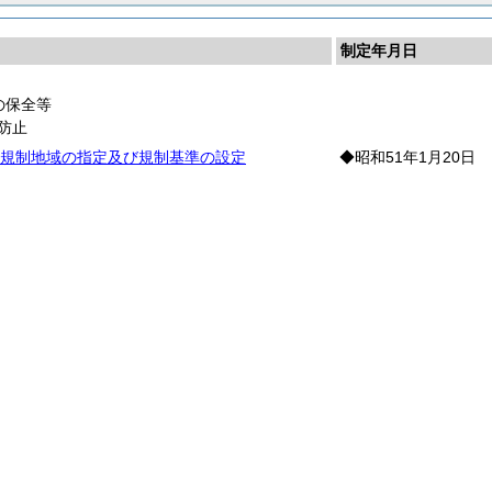
制定年月日
の保全等
防止
規制地域の指定及び規制基準の設定
◆昭和51年1月20日