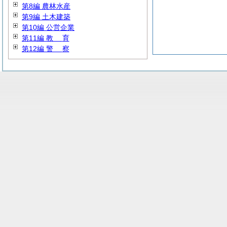
第8編 農林水産
第9編 土木建築
第10編 公営企業
第11編
教
育
第12編
警
察