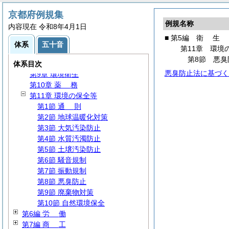
第3章 病院事業
京都府例規集
第4章
削
除
例規名称
内容現在 令和8年4月1日
第5章 医療給付
■ 第5編
衛
生
第6章 予防衛生
体系
五十音
第11章 環境
第7章 精神保健
第8節 悪臭
第8章 食品衛生
体系目次
悪臭防止法に基づく
第9章 環境衛生
第10章
薬
務
第11章 環境の保全等
第1節
通
則
第2節 地球温暖化対策
第3節 大気汚染防止
第4節 水質汚濁防止
第5節 土壌汚染防止
第6節 騒音規制
第7節 振動規制
第8節 悪臭防止
第9節 廃棄物対策
第10節 自然環境保全
第6編
労
働
第7編
商
工