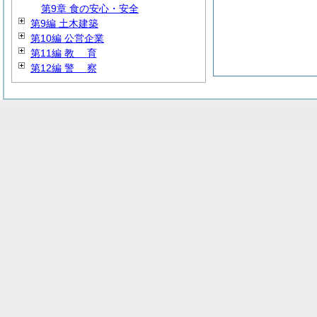
第9章 食の安心・安全
第9編 土木建築
第10編 公営企業
第11編
教
育
第12編
警
察