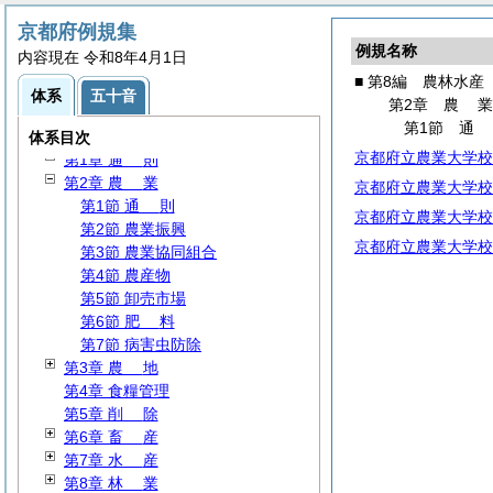
第3編
財
務
京都府例規集
第4編
民
生
例規名称
内容現在 令和8年4月1日
第5編
衛
生
■ 第8編 農林水産
第6編
労
働
体系
五十音
第2章
農
第7編
商
工
第1節
第8編 農林水産
体系目次
京都府立農業大学校
第1章
通
則
第2章
農
業
京都府立農業大学校
第1節
通
則
京都府立農業大学校
第2節 農業振興
京都府立農業大学校
第3節 農業協同組合
第4節 農産物
第5節 卸売市場
第6節
肥
料
第7節 病害虫防除
第3章
農
地
第4章 食糧管理
第5章
削
除
第6章
畜
産
第7章
水
産
第8章
林
業