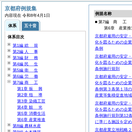
京都府例規集
例規名称
内容現在 令和8年4月1日
■ 第7編
商
工
体系
五十音
第6章 産業推
京都府雇用の安定・
体系目次
化を図るための企業
第1編
総
規
条例
第2編
人
事
京都府雇用の安定・
第3編
財
務
化を図るための企業
第4編
民
生
条例施行規則
第5編
衛
生
第6編
労
働
京都府雇用の安定・
第7編
商
工
化を図るための企業
第1章
振
興
条例第３条第１項の
第2章
指
導
産業等集積促進地域
第3章 染織工芸
京都府雇用の安定・
第4章
観
光
化を図るための企業
第5章 消費生活
条例施行規則第12
第6章 産業推進
に準じる施設を定め
第8編 農林水産
京都産業立地戦略２