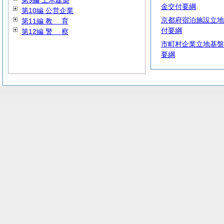
第9編 土木建築
金交付要綱
第10編 公営企業
京都府宿泊施設立地
第11編
教
育
付要綱
第12編
警
察
市町村企業立地基盤
要綱