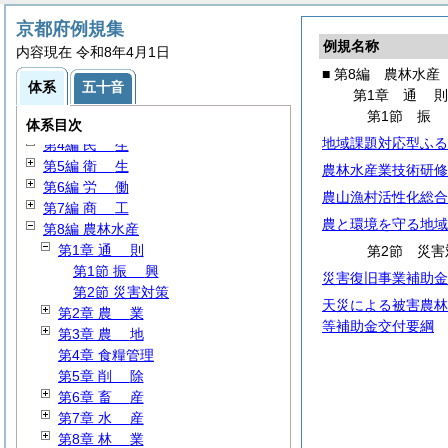
京都府例規集
例規名称
内容現在 令和8年4月1日
■ 第8編 農林水産
第1編
総
規
体系
五十音
第1章
通
第2編
人
事
第1節
第3編
財
務
体系目次
地域課題対応型ふる
第4編
民
生
第5編
衛
生
農林水産業技術研修
第6編
労
働
農山漁村活性化総合
第7編
商
工
農と環境を守る地域
第8編 農林水産
第1章
通
則
第2節 災害
第1節
振
興
災害復旧事業補助金
第2節 災害対策
天災による被害農林
第2章
農
業
等補助金交付要綱
第3章
農
地
第4章 食糧管理
第5章
削
除
第6章
畜
産
第7章
水
産
第8章
林
業