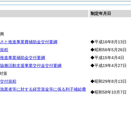
制定年月日
則
振
興
さと推進事業費補助金交付要綱
◆平成16年8月13日
規程
◆昭和56年5月26日
推進事業補助金交付要綱
◆平成15年4月4日
協働活動支援事業交付金交付要綱
◆平成19年4月27日
対策
交付規程
◆昭和29年8月13日
漁業者等に対する経営資金等に係る利子補給費
◆昭和58年10月7日