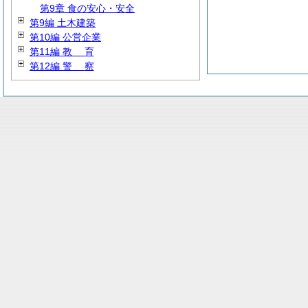
第9章 食の安心・安全
第9編 土木建築
第10編 公営企業
第11編
教
育
第12編
警
察