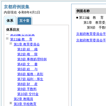
第4編
民
生
京都府例規集
第5編
衛
生
例規名称
内容現在 令和8年4月1日
第6編
労
働
■ 第11編
教
育
第7編
商
工
体系
五十音
第1章 教育委
第8編 農林水産
第9節 手数
第9編 土木建築
体系目次
京都府教育委員会手
第10編 公営企業
第11編
教
育
京都府教育委員会手
第1章 教育委員会
第1節
組
織
第2節
権
限
第3節 事務処理特例
第4節
文
書
第5節
給
与
第6節 服務・表彰
第7節 福利・厚生
第8節
財
産
第9節 手数料
第10節 交付金
第2章 教職員
第3章 学校教育