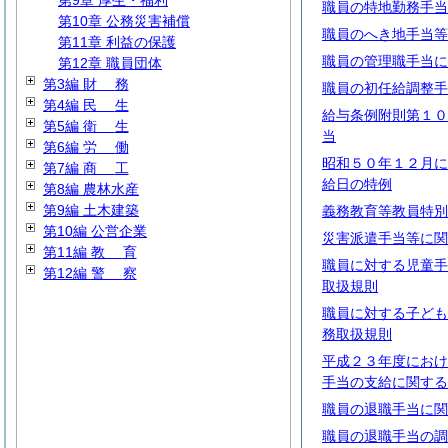
第9章 厚生・福利
職員の特地勤務手当
第10章 公務災害補償
職員のへき地手当等
第11章 利益の保護
職員の管理職手当に
第12章 職員団体
第3編
財
務
職員の初任給調整手
第4編
民
生
給与条例附則第１０
第5編
衛
生
当
第6編
労
働
昭和５０年１２月に
第7編
商
工
給日の特例
第8編 農林水産
第9編 土木建築
義務教育等教員特別
第10編 公営企業
災害派遣手当等に関
第11編
教
育
職員に対する児童手
第12編
警
察
取扱規則
職員に対する子ども
務取扱規則
平成２３年度におけ
手当の支給に関する
職員の退職手当に関
職員の退職手当の調