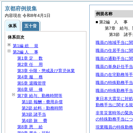
京都府例規集
例規名称
内容現在 令和8年4月1日
■ 第2編
人
事
体系
五十音
第7章 給与、
第3節 諸手
体系目次
職員の地域手当に関
第1編
総
規
職員の住居手当に関
第2編
人
事
第1章
定
数
職員の通勤手当に関
第2章
任
用
職員の単身赴任手当
第3章 分限・懲戒及び育児休業
職員の在宅勤務等手
第4章
服
務
職員の特殊勤務手当
第5章 退職管理
第6章
研
修
職員の特殊勤務手当
第7章 給与、勤務時間等
東日本大震災に対処
第1節 報酬・費用弁償
勤務手当に関する規
第2節 給料・勤務時間
非常災害時等の緊急
第3節 諸手当
の特殊勤務手当につ
第4節
旅
費
第8章
恩
給
現業職員の特殊勤務