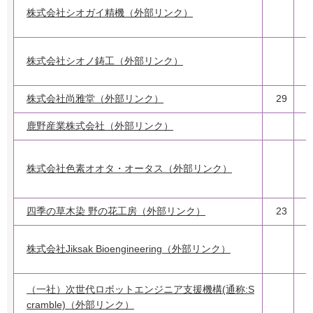
株式会社シオガイ精機（外部リンク）
2
株式会社シオノ鋳工（外部リンク）
3
株式会社尚雅堂（外部リンク）
29
鹿野産業株式会社（外部リンク）
2
株式会社色素オオタ・オータス（外部リンク）
2
四季の草木染 野の花工房（外部リンク）
23
2
株式会社Jiksak Bioengineering（外部リンク）
（一社）次世代ロボットエンジニア支援機構(通称:S
cramble)（外部リンク）