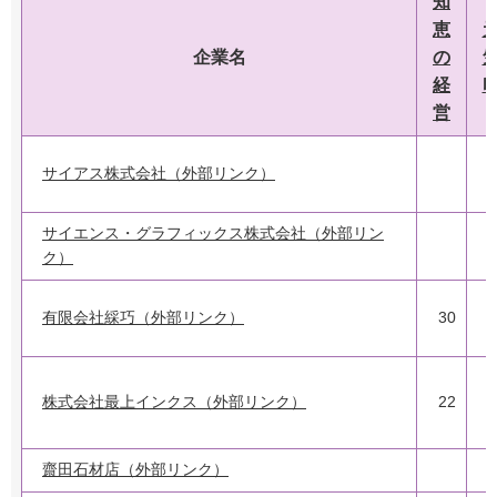
知
恵
企業名
の
経
営
サイアス株式会社（外部リンク）
3
サイエンス・グラフィックス株式会社（外部リン
2
ク）
有限会社綵巧（外部リンク）
30
1
株式会社最上インクス（外部リンク）
22
齋田石材店（外部リンク）