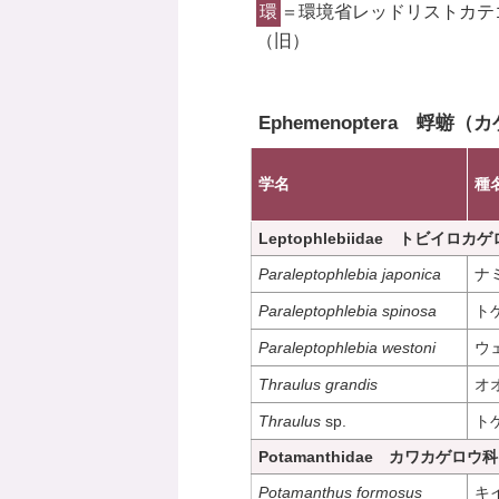
環
＝環境省レッドリストカテ
（旧）
Ephemenoptera 蜉蝣
学名
種
Leptophlebiidae トビイロカ
Paraleptophlebia japonica
ナ
Paraleptophlebia spinosa
ト
Paraleptophlebia westoni
ウ
Thraulus grandis
オ
Thraulus
sp.
ト
Potamanthidae カワカゲロウ科
Potamanthus formosus
キ