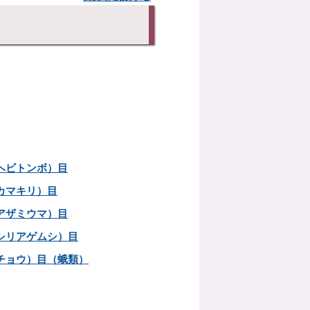
ヘビトンボ）目
カマキリ）目
アザミウマ）目
シリアゲムシ）目
チョウ）目（蛾類）