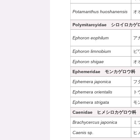
Potamanthus huoshanensis
オ
Polymitarcyidae シロイロカ
Ephoron eophilum
ア
Ephoron limnobium
ビ
Ephoron shigae
オ
Ephemeridae モンカゲロウ科
Ephemera japonica
フ
Ephemera orientalis
ト
Ephemera strigata
モ
Caenidae ヒメシロカゲロウ科
Brachycercus japonica
ミ
Caenis
sp.
ヒ