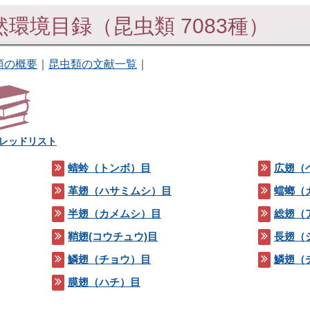
環境目録（昆虫類 7083種）
類の概要
｜
昆虫類の文献一覧
｜
レッドリスト
蜻蛉（トンボ）目
広翅（
革翅（ハサミムシ）目
蟷螂（
半翅（カメムシ）目
総翅（
鞘翅(コウチュウ)目
長翅（
鱗翅（チョウ）目
鱗翅（
膜翅（ハチ）目