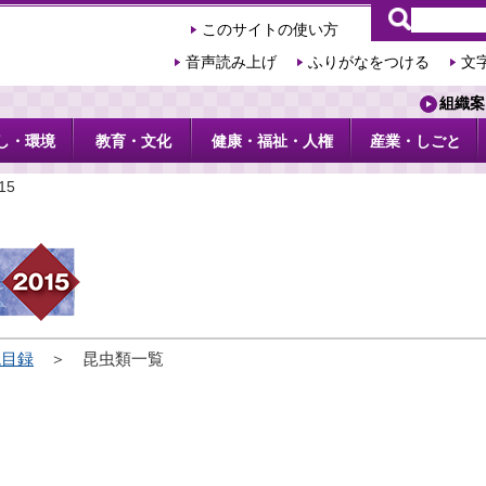
このサイトの使い方
音声読み上げ
ふりがなをつける
文
組織案
し・環境
教育・文化
健康・福祉・人権
産業・しごと
15
境目録
＞ 昆虫類一覧