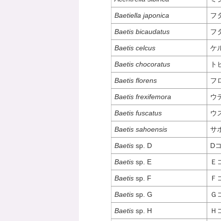
Baetiella japonica
フ
Baetis bicaudatus
フ
Baetis celcus
ケ
Baetis chocoratus
ト
Baetis florens
フ
Baetis frexifemora
ウ
Baetis fuscatus
ウ
Baetis sahoensis
サ
Baetis
sp. D
D
Baetis
sp. E
Ｅ
Baetis
sp. F
Ｆ
Baetis
sp. G
Ｇ
Baetis
sp. H
Ｈ