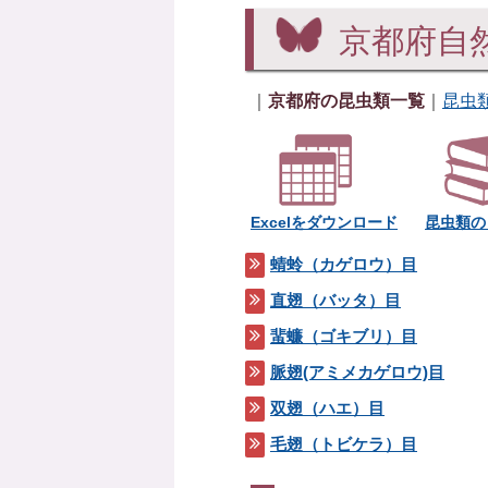
京都府自然
｜
京都府の昆虫類一覧
｜
昆虫
Excelをダウンロード
昆虫類の
蜻蛉（カゲロウ）目
直翅（バッタ）目
蜚蠊（ゴキブリ）目
脈翅(アミメカゲロウ)目
双翅（ハエ）目
毛翅（トビケラ）目