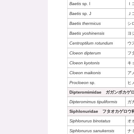
Baetis
sp. I
Ｉ
Baetis
sp. J
Ｊ
Baetis thermicus
シ
Baetis yoshinensis
ヨ
Centroptilum rotundum
ウ
Cloeon dipterum
フ
Cloeon kyotonis
キ
Cloeon maikonis
ア
Procloeon
sp.
ヒ
Dipteromimidae ガガンボカ
Dipteromimus tipuliformis
ガ
Siphlonuridae フタオカゲロウ
Siphlonurus binotatus
オ
Siphlonurus sanukensis
ナ