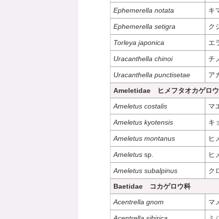
Ephemerella notata
キ
Ephemerella setigra
ク
Torleya japonica
エ
Uracanthella chinoi
チ
Uracanthella punctisetae
ア
Ameletidae ヒメフタオカゲロ
Ameletus costalis
マ
Ameletus kyotensis
キ
Ameletus montanus
ヒ
Ameletus
sp.
ヒ
Ameletus subalpinus
ク
Baetidae コカゲロウ科
Acentrella gnom
マ
Acentrella sibirica
ミ