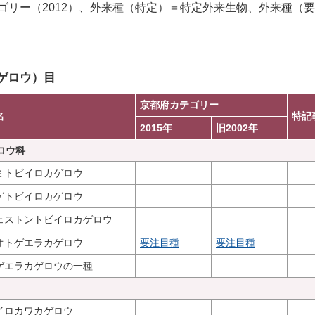
ゴリー（2012）、外来種（特定）＝特定外来生物、外来種（
（カゲロウ）目
京都府カテゴリー
名
特記
2015年
旧2002年
ゲロウ科
ミトビイロカゲロウ
ゲトビイロカゲロウ
ェストントビイロカゲロウ
オトゲエラカゲロウ
要注目種
要注目種
ゲエラカゲロウの一種
イロカワカゲロウ