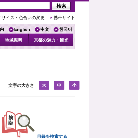
字サイズ・色合いの変更
携帯サイト
内
English
中文
한국어
地域振興
京都の魅力・観光
大
中
小
文字の大きさ
目録を検索する