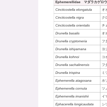
Ephemerellidae マダラカゲロ
Cincticostella elongatula
オ
Cincticostella nigra
ク
Cincticostella orientalis
チ
Drunella basalis
オ
Drunella cryptomeria
フ
Drunella ishiyamana
ヨ
Drunella kohnoi
コ
Drunella sachalinensis
フ
Drunella trispina
ミ
Ephemerella atagosana
ホ
Ephemerella cornuta
ツ
Ephemerella imanishii
イ
Ephacerella longicaudata
シ